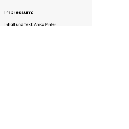
Impressum:
Inhalt und Text: Aniko Pinter
Layout:
maxshu
Fotos:
@gordasevich
Rechte bei den Urhebern
Aniko Pinter, Winterfeldweg 106, CH - 3018
Bern
2026 •
Datenschutzerklährung
Kolleginnen:
Solothurn:
Tanztherapie | Bewegungs-
Und Tanztherapie Anja Herzog |
Solothurn
Olten:
tanz-& bewegungstherapie olten -
tanz und bewegungstherapie sara