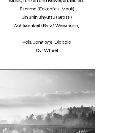
Musik, Tanzen und Bewegen, Malen,
Indikationen:
Escrima (Eckenfels, Meuli)
alle die sich auf den Weg machen
Jin Shin Shyutsu (Grassi)
wollen, sich ihren Ängsten und
Achtsamkeit (Rytz/ Wiesmann)
Vermeidungsstrategien stellen wollen
Pois, Jonglage, Diabolo
Cyr Wheel